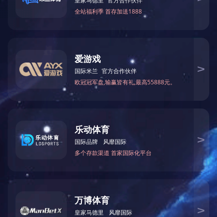
电
造成安博·体育碾白不足或局部过...
座机/手机号码
关于广西榨油机的常见问题及...
话：
热门关键词
邮
邮箱
颗粒机
榨油机
箱：
大型安博·体育
粉碎机厂家
请在此输入留言内容，我
留言
尽快与您联系。
全自动粉碎机
小型安博·体育
内
饲料颗粒机
新型安博·体育
容：
色选机厂家
安博·体育厂家
多功能粉碎机
玉米制糁机
验证
码：
联系我们
企业名称：南宁凯宇兴机械设备
有限公司