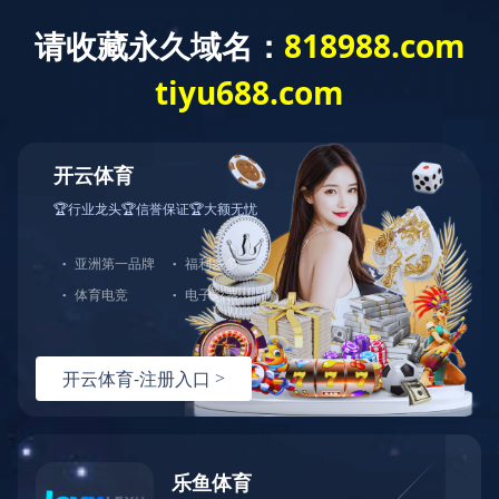
欢迎进入南宁凯宇兴机械设备有限公司官方网站！
(中国)
关于凯宇兴
产品中心
公司简介
榨油机
联系我们
安博·体育
营业执照
粉碎机
搅拌机
颗粒机
铡草机
脱粒机