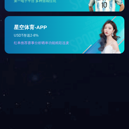
相关新闻：
怎么处理好脉冲除尘器清灰困难
小型成套安博·体育在大米加工中
小型成套安博·体育对稻米加工方
怎么分辨砻谷机和安博·体育
油料预处理的知识
联系我们
欢迎给我们留言
全国咨询电话：
南宁市凯宇兴机
18507716476
电话：王先生1850
请在此输入留言内容，我们会
尽快与您联系。
电话：龙女士1387
网址：www.cqtz
地址：广西省南宁
姓名
联系人
电话
座机/手机号码
热推产品
| 主营区域：
南宁
北海
柳州
玉林
桂林
钦州
河池
贺州
百色
崇左
邮箱
邮箱