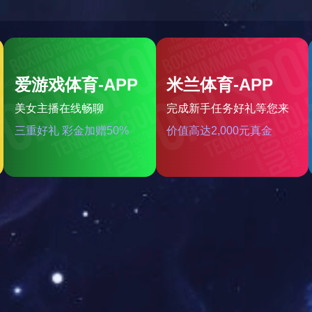
详细介绍
广西安博·体育
介绍粉碎机特点：
1、粉碎能力强，能耗低，产品相对细度较小。
2、粉碎空间大，刀盘运转时产生的高强风压，不仅能提高生
地避免物料在粉碎过程中的产生对筛网的沉积和堵塞现象。
3、由于强化了剪切，故而对于纤维性物料的粉碎能力比一般