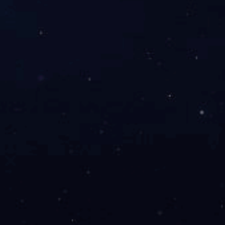
品加工中有什么优势
维护
机的安装与维护
粉碎机的特点说明
欢迎给我们留言
导航栏
请在此输入留言内容，我们会
尽快与您联系。
>关于凯宇兴
>新闻资讯
>联系我们
>产品中心
>服务承诺
姓名
联系人
手机端二维码
>合作案例
>在线留言
电话
座机/手机号码
邮箱
邮箱
：
小飞鱼传媒
桂ICP备19008643号
地址
地址