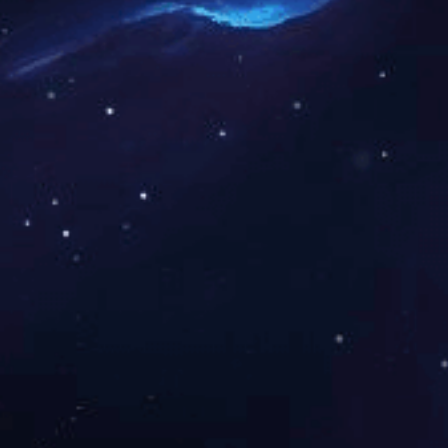
手机：
18507716476/13878172279
本文网
网址：www.cqtzw.com
地址：广西省南宁市天德路16号
关
2-17号(沃尔沃斜对面)
上
下
最
相
相