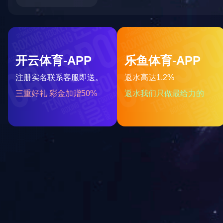
分离机
去石机
提升机
脱壳机
脱皮制糁机
组合机
饲料机
组合米机
其他机型
新闻资讯
为什么现在的大米越来越不好...
什么是新型物联网安博·体育
你知道广西安博·体育在使用过程...
你一定要知道的安博·体育产品要...
造成安博·体育碾白不足或局部过...