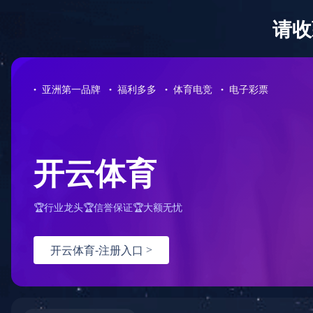
欢迎进入南宁凯宇兴机械设备有限公司官方网站！
(中国)
关于凯宇兴
产品
公司简介
榨
联系我们
安博
营业执照
粉
搅
颗
铡
脱