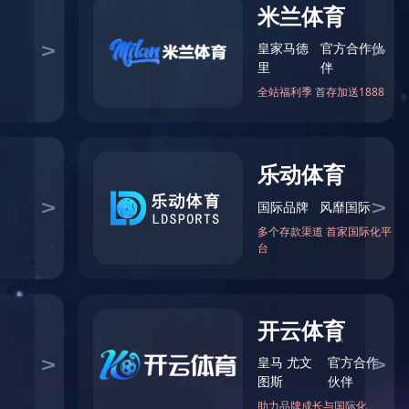
您的当前位置：
首 页
>>
产品中心
>>
组合米机