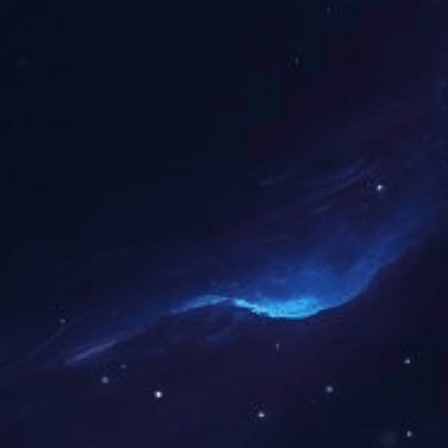
关于广西榨油机的常见问题及...
热门关键词
多功能粉碎机
碾米成套设备
饲料颗粒机
新型安博·体育
全自动安博·体育
小型安博·体育
大型安博·体育
安博·体育厂家
本文网
榨油机
颗粒机
关
全自动粉碎机
粉碎机厂家
上
联系我们
下
企业名称：南宁凯宇兴机械设备
最
有限公司
联系人：王先生/龙女士