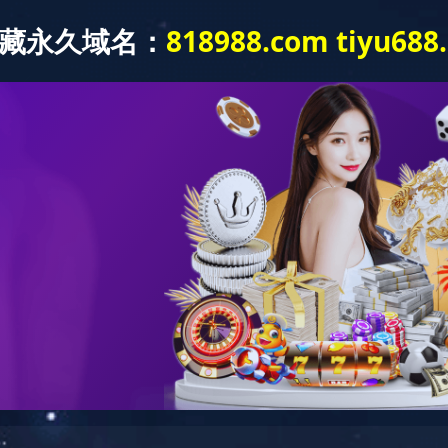
中心
合作案例
新闻资讯
服
油机
合作案例
公司新闻
服
·体育
行业新闻
碎机
技术知识
拌机
粒机
草机
粒机