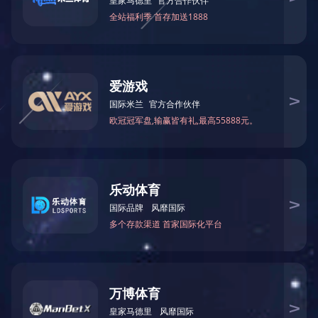
分离机
去石机
提升机
脱壳机
详细介绍
脱皮制糁机
组合机
饲料机
组合米机
其他机型
新闻资讯
为什么现在的大米越来越不好...
什么是新型物联网安博·体育
你知道广西安博·体育在使用过程...
你一定要知道的安博·体育产品要...
造成安博·体育碾白不足或局部过...