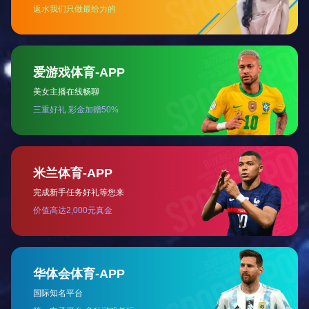
手机：
18507716476/13878172279
网址：www.cqtzw.com
地址：广西省南宁市天德路16号
2-17号(沃尔沃斜对面)