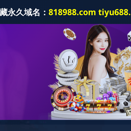
中心
合作案例
新闻资讯
服
油机
合作案例
公司新闻
服
·体育
行业新闻
碎机
技术知识
拌机
粒机
草机
粒机