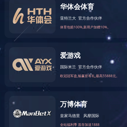
打
分
去
> > > 
全
产品分类
榨油机
安博·体育
粉碎机
搅拌机
颗粒机
铡草机
脱粒机
打包机