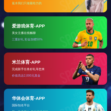
联系我们
企业名称：南宁凯宇兴机械设备
有限公司
联系人：王先生/龙女士
手机：
18507716476/13878172279
网址：www.cqtzw.com
地址：广西省南宁市天德路16号
粉碎机
2-17号(沃尔沃斜对面)
分类：
粉碎机
关键词：
粉碎机厂家
,
广西安博·