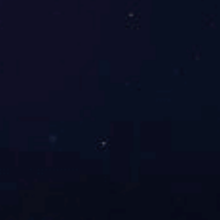
锤式粉碎机
分类：
粉碎机
关键词：
新型安博·体育
,
粉碎机