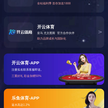
分类：
粉碎机
为什么现在的大米越来越不好...
关键词：
广西安博·体育
,
饲料颗
什么是新型物联网安博·体育
你知道广西安博·体育在使用过程...
你一定要知道的安博·体育产品要...
造成安博·体育碾白不足或局部过...
关于广西榨油机的常见问题及...
热门关键词
色选机厂家
小型安博·体育
全自动粉碎机
榨油机
玉米制糁机
碾米成套设备
粉碎机配件
分类：
粉碎机
新型安博·体育
饲料颗粒机
关键词：
饲料颗粒机
,
安博·体育
粉碎机厂家
广西安博·体育
多功能粉碎机
颗粒机