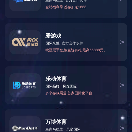
颗粒机
铡草机
安博·体育生产线
脱粒机
分类：
安博·体育
打包机
关键词：
饲料颗粒机
,
安博·体育
分离机
去石机
提升机
脱壳机
脱皮制糁机
组合机
饲料机
组合米机
其他机型
粉碎机配件
新闻资讯