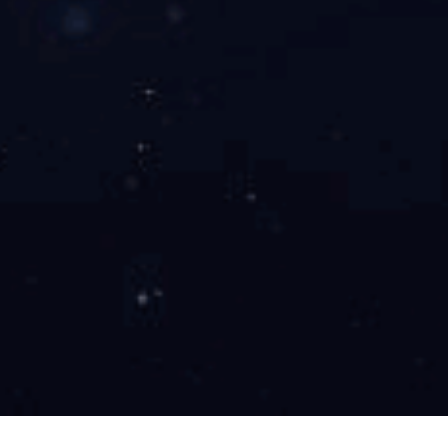
环模饲料颗粒机HKJ300
分类：
颗粒机
关键词：
环模饲料颗粒机HKJ30