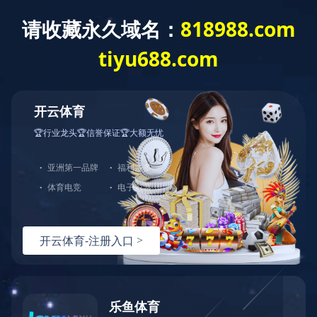
欢迎进入南宁凯宇兴机械设备有限公司官方网站！
(中国)
关于凯宇兴
产品中心
公司简介
榨油机
联系我们
安博·体育
营业执照
粉碎机
搅拌机
颗粒机
铡草机
脱粒机