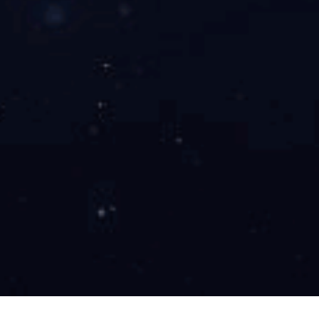
大型安博·体育
分类：
安博·体育
关键词：
大型安博·体育
,
新型安博