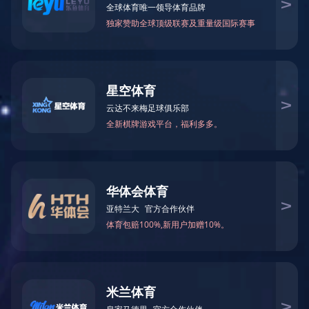
打包机
分离机
去石机
> > > > > > >
标签：大型安博·体育
公司概况
公司简介
大型安博·体育
为你详细介绍
大
联系我们
同时我们还为您精选了
大型安博·体
营业执照
信息,请点击访问!
产品分类
分类：
榨油机
安博·体育
粉碎机
搅拌机