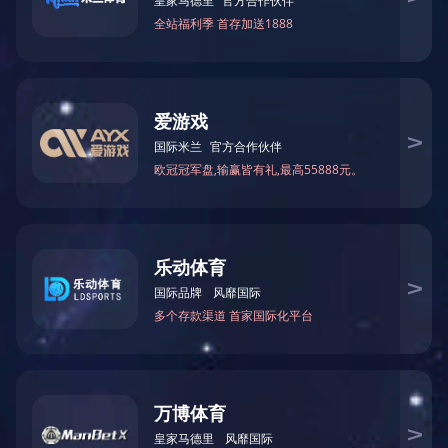
颗粒机
铡草机
脱粒机
提升机
打包机
分类：
提升机
分离机
关键词：
提升机厂家
,
广西安博·
去石机
提升机
脱壳机
脱皮制糁机
组合机
饲料机
组合米机
其他机型
新闻资讯