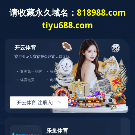
欢迎进入南宁凯宇兴机械设备有限公司官方网站！
(中国)
关于凯宇兴
产品中心
公司简介
榨油机
联系我们
安博·体育
营业执照
粉碎机
搅拌机
颗粒机
铡草机
脱粒机